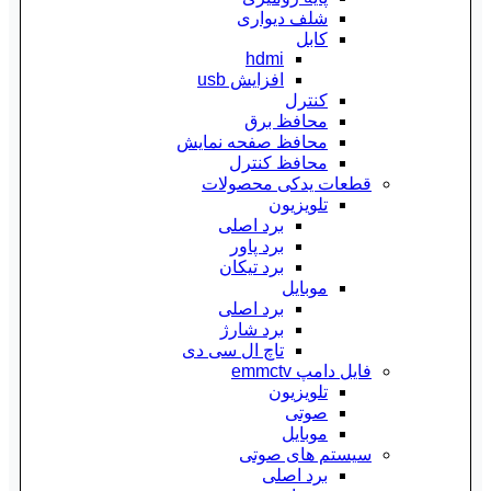
شلف دیواری
کابل
hdmi
افزایش usb
کنترل
محافظ برق
محافظ صفحه نمایش
محافظ کنترل
قطعات یدکی محصولات
تلویزیون
برد اصلی
برد پاور
برد تیکان
موبایل
برد اصلی
برد شارژ
تاچ ال سی دی
فایل دامپ emmctv
تلویزیون
صوتی
موبایل
سیستم های صوتی
برد اصلی