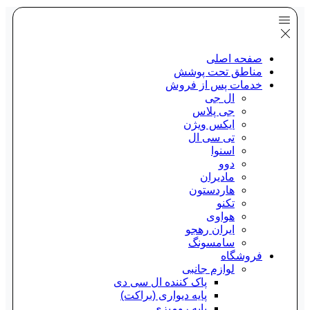
صفحه اصلی
مناطق تحت پوشش
خدمات پس از فروش
ال جی
جی پلاس
ایکس ویژن
تی سی ال
اسنوا
دوو
مادیران
هاردستون
تکنو
هواوی
ایران رهجو
سامسونگ
فروشگاه
لوازم جانبی
پاک کننده ال سی دی
پایه دیواری (براکت)
پایه رومیزی