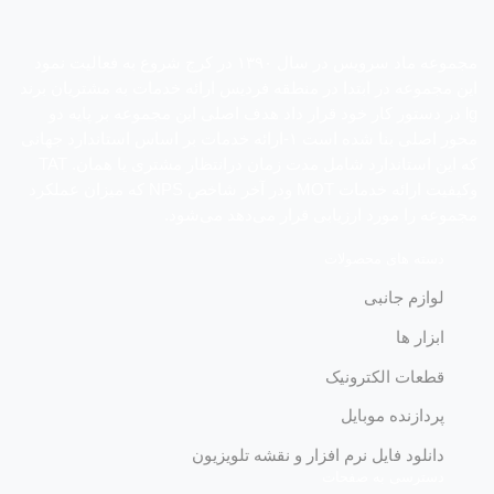
مجموعه ماد سرویس در سال ١٣٩٠ در کرج شروع به فعالیت نمود
این مجموعه در ابتدا در منطقه فردیس ارائه خدمات به مشتریان برند
lg در دستور کار خود قرار داد هدف اصلی این مجموعه بر پایه دو
محور اصلی بنا شده است ١-ارائه خدمات بر اساس استاندارد جهانی
که این استاندارد شامل مدت زمان درانتظار مشتری یا همان. TAT
وکیفیت ارائه خدمات MOT ودر آخر شاخص NPS که میزان عملکرد
مجموعه را مورد ارزیابی قرار می‌دهد می‌شود.
دسته های محصولات
لوازم جانبی
ابزار ها
قطعات الکترونیک
پردازنده موبایل
دانلود فایل نرم افزار و نقشه تلویزیون
دسترسی به صفحات