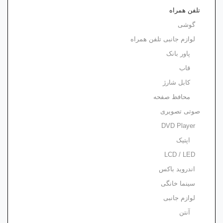
تلفن همراه
گوشی
لوازم جانبی تلفن همراه
پاور بانک
قاب
کابل شارژ
محافظ صفحه
صوتی تصویری
DVD Player
اپتیک
LCD / LED
اندروید باکس
سینما خانگی
لوازم جانبی
آنتن