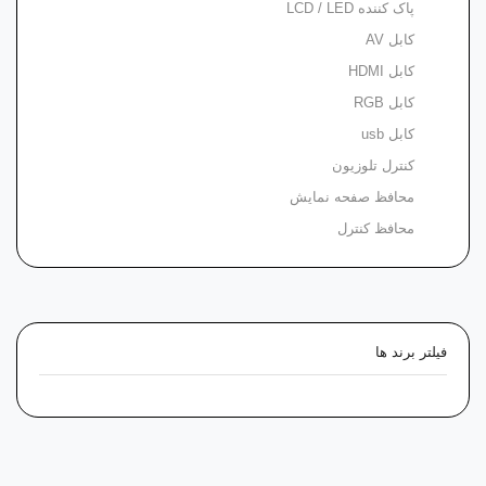
پاک کننده LCD / LED
کابل AV
کابل HDMI
کابل RGB
کابل usb
کنترل تلوزیون
محافظ صفحه نمایش
محافظ کنترل
فیلتر برند ها