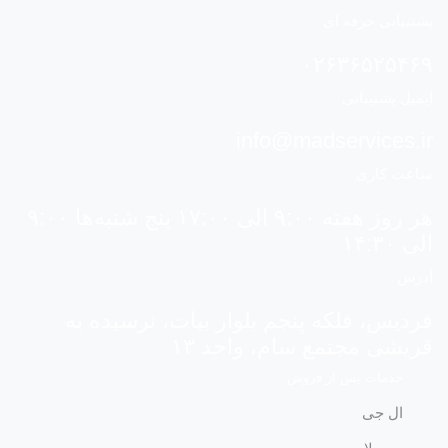
پشتیبانی حرفه ای
۰۲۶۳۶۵۲۵۴۶۹
ایمیل پشتیبانی
info@madservices.ir
ساعت کاری
هر روز هفته ۹:۰۰ الی ۱۷:۰۰ پنج شنبه‌ها ۹:۰۰
الی ۱۴:۳۰
آدرس
فردیس، فلکه پنجم بلوار بیات، نرسیده به
قریشی مجتمع سام، واحد ۱۳
خدمات پس از فروش
ال جی