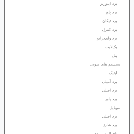
برد اینورتر
برد پاور
برد تیکان
برد کنترل
برد وای‌درایو
بک‌لایت
پنل
سیستم های صوتی
اپتیک
برد آمپلی
برد اصلی
برد پاور
موبایل
برد اصلی
برد شارژ
تاچ ال سی دی