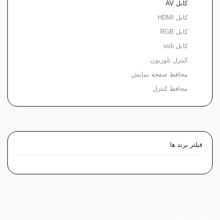
کابل AV
کابل HDMI
کابل RGB
کابل usb
کنترل تلوزیون
محافظ صفحه نمایش
محافظ کنترل
فیلتر برند ها
پشتیبانی حرفه ای