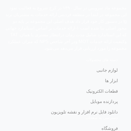
مجموعه ماد سرویس در سال ١٣٩٠ در کرج شروع به فعالیت نمود
این مجموعه در ابتدا در منطقه فردیس ارائه خدمات به مشتریان برند
lg در دستور کار خود قرار داد هدف اصلی این مجموعه بر پایه دو
محور اصلی بنا شده است ١-ارائه خدمات بر اساس استاندارد جهانی
که این استاندارد شامل مدت زمان درانتظار مشتری یا همان. TAT
وکیفیت ارائه خدمات MOT ودر آخر شاخص NPS که میزان عملکرد
مجموعه را مورد ارزیابی قرار می‌دهد می‌شود.
دسته های محصولات
لوازم جانبی
ابزار ها
قطعات الکترونیک
پردازنده موبایل
دانلود فایل نرم افزار و نقشه تلویزیون
دسترسی به صفحات
فروشگاه