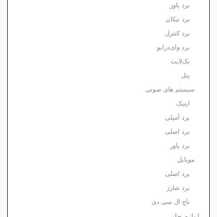
برد پاور
برد تیکان
برد کنترل
برد وای‌درایو
بک‌لایت
پنل
سیستم های صوتی
اپتیک
برد آمپلی
برد اصلی
برد پاور
موبایل
برد اصلی
برد شارژ
تاچ ال سی دی
لوازم جانبی