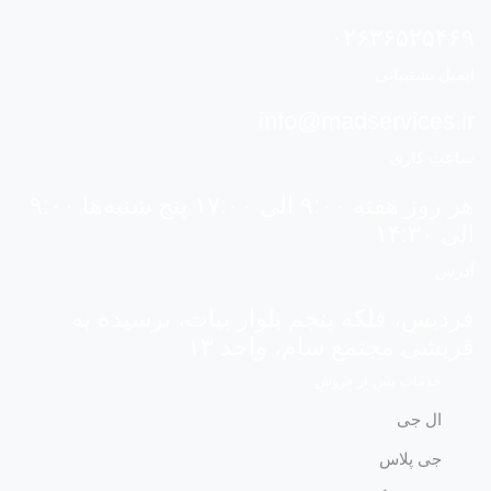
۰۲۶۳۶۵۲۵۴۶۹
ایمیل پشتیبانی
info@madservices.ir
ساعت کاری
هر روز هفته ۹:۰۰ الی ۱۷:۰۰ پنج شنبه‌ها ۹:۰۰
الی ۱۴:۳۰
آدرس
فردیس، فلکه پنجم بلوار بیات، نرسیده به
قریشی مجتمع سام، واحد ۱۳
خدمات پس از فروش
ال جی
جی پلاس