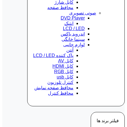
کابل شارژ
محافظ صفحه
صوتی تصویری
DVD Player
اپتیک
LCD / LED
اندروید باکس
سینما خانگی
لوازم جانبی
آنتن
پاک کننده LCD / LED
کابل AV
کابل HDMI
کابل RGB
کابل usb
کنترل تلوزیون
محافظ صفحه نمایش
محافظ کنترل
فیلتر برند ها