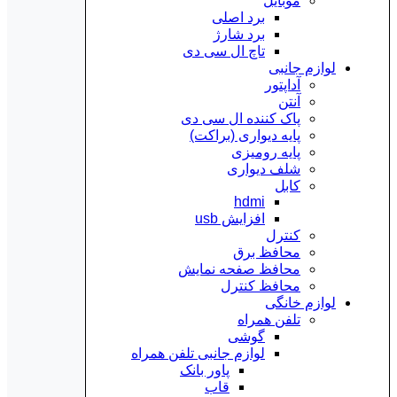
موبایل
برد اصلی
برد شارژ
تاچ ال سی دی
لوازم جانبی
آداپتور
آنتن
پاک کننده ال سی دی
پایه دیواری (براکت)
پایه رومیزی
شلف دیواری
کابل
hdmi
افزایش usb
کنترل
محافظ برق
محافظ صفحه نمایش
محافظ کنترل
لوازم خانگی
تلفن همراه
گوشی
لوازم جانبی تلفن همراه
پاور بانک
قاب