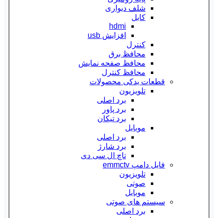
شلف دیواری
کابل
hdmi
افزایش usb
کنترل
محافظ برق
محافظ صفحه نمایش
محافظ کنترل
قطعات یدکی محصولات
تلویزیون
برد اصلی
برد پاور
برد تیکان
موبایل
برد اصلی
برد شارژ
تاچ ال سی دی
فایل دامپ emmctv
تلویزیون
صوتی
موبایل
سیستم های صوتی
برد اصلی