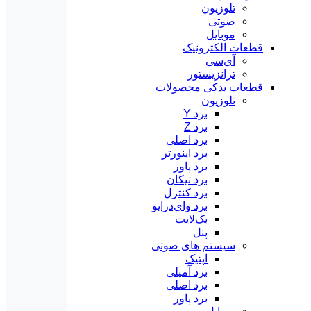
تلوزیون
صوتی
موبایل
قطعات الکترونیک
آی‌سی
ترانزیستور
قطعات یدکی محصولات
تلوزیون
برد Y
برد Z
برد اصلی
برد اینورتر
برد پاور
برد تیکان
برد کنترل
برد وای‌درایو
بک‌لایت
پنل
سیستم های صوتی
اپتیک
برد آمپلی
برد اصلی
برد پاور