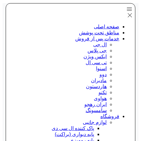
صفحه اصلی
مناطق تحت پوشش
خدمات پس از فروش
ال جی
جی پلاس
ایکس ویژن
تی سی ال
اسنوا
دوو
مادیران
هاردستون
تکنو
هواوی
ایران رهجو
سامسونگ
فروشگاه
لوازم جانبی
پاک کننده ال سی دی
پایه دیواری (براکت)
پایه رومیزی