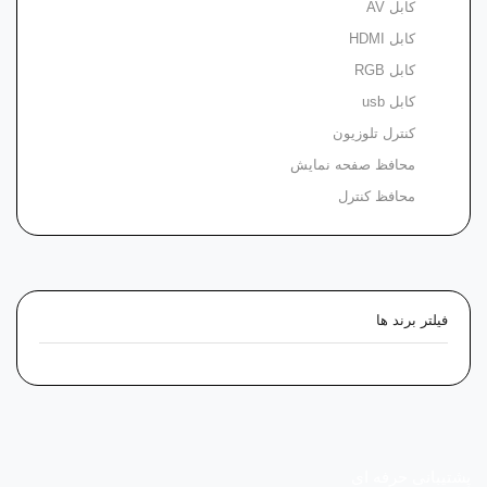
کابل AV
کابل HDMI
کابل RGB
کابل usb
کنترل تلوزیون
محافظ صفحه نمایش
محافظ کنترل
فیلتر برند ها
پشتیبانی حرفه ای