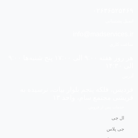
۰۲۶۳۶۵۲۵۴۶۹
ایمیل پشتیبانی
info@madservices.ir
ساعت کاری
هر روز هفته ۹:۰۰ الی ۱۷:۰۰ پنج شنبه‌ها ۹:۰۰
الی ۱۴:۳۰
آدرس
فردیس، فلکه پنجم بلوار بیات، نرسیده به
قریشی مجتمع سام، واحد ۱۳
خدمات پس از فروش
ال جی
جی پلاس