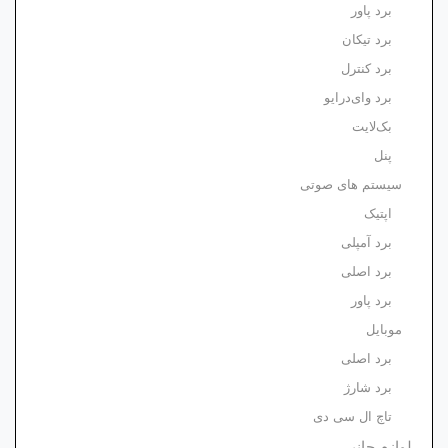
برد پاور
برد تیکان
برد کنترل
برد وای‌درایو
بک‌لایت
پنل
سیستم های صوتی
اپتیک
برد آمپلی
برد اصلی
برد پاور
موبایل
برد اصلی
برد شارژ
تاچ ال سی دی
لوازم جانبی