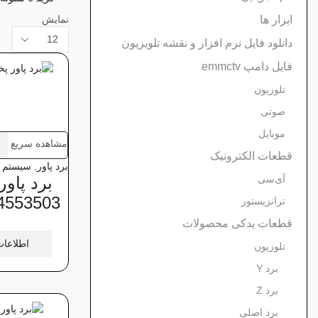
نمایش
ابزار ها
محصولات
دانلود فایل نرم افزار و نقشه تلویزیون
در
هر
فایل دامپ emmctv
صفحه
تلوزیون
صوتی
موبایل
مشاهده سریع
قطعات الکترونیک
برد پاور
,
سیستم 
برد پاور
آی‌سی
EBR74553503 
ترانزیستور
قطعات یدکی محصولات
اطلاعات
تلوزیون
برد Y
برد Z
برد اصلی