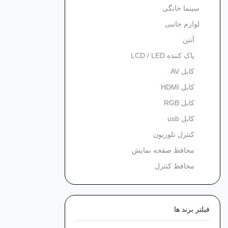
سینما خانگی
لوازم جانبی
آنتن
پاک کننده LCD / LED
کابل AV
کابل HDMI
کابل RGB
کابل usb
کنترل تلوزیون
محافظ صفحه نمایش
محافظ کنترل
فیلتر برند ها