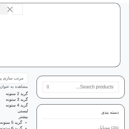
Search
input
مشاهده به عنوان:
جستجو برای:
SEARCH
گرید 2 ستونه
گرید 3 ستونه
گرید 4 ستونه
لیستی
دسته‌ بندی
بیشتر
گرید 5 ستونه
cpu موبایل
گرید 6 ستونه