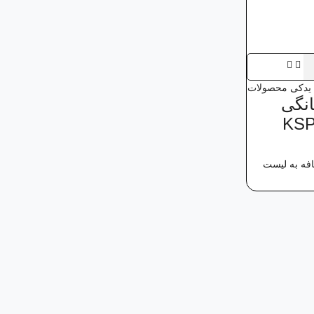
یدکی محصولات
انگی
KSP
فه به لیست