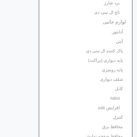
برد شارژ
تاچ ال سی دی
لوازم جانبی
آداپتور
آنتن
پاک کننده ال سی دی
پایه دیواری (براکت)
پایه رومیزی
شلف دیواری
کابل
hdmi
افزایش usb
کنترل
محافظ برق
محافظ صفحه نمایش