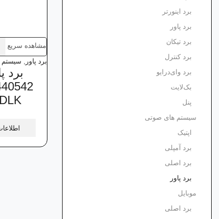
برد اینورتر
برد پاور
برد تیکان
مشاهده سریع
برد کنترل
برد پاور
,
سیستم 
برد پ
برد وای‌درایو
بک‌لایت
NDLK
پنل
سیستم های صوتی
اطلاعات
اپتیک
برد آمپلی
برد اصلی
برد پاور
موبایل
برد اصلی