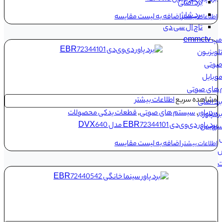
برد اصلی
برد شارژ
اضافه به لیست مقایسه
اطلاعات بیشتر
تاچ ال سی دی
emmct
لویزیون
وتی
وبایل
های صوتی
مشاهده سریع
اطلاعات بیشتر
رد اصلی
برد پاور
,
سیستم های صوتی
,
قطعات یدکی محصولات
رد پاور
برد پاور دی‌وی‌دی EBR72344101‌ مدل DVX640
سرویس
اضافه به لیست مقایسه
اطلاعات بیشتر
ش
ت