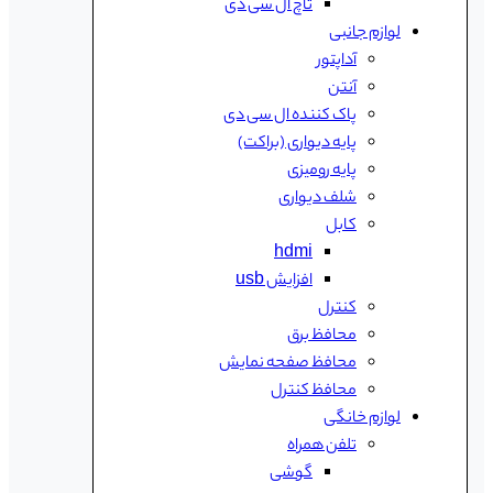
تاچ ال سی دی
لوازم جانبی
آداپتور
آنتن
پاک کننده ال سی دی
پایه دیواری (براکت)
پایه رومیزی
شلف دیواری
کابل
hdmi
افزایش usb
کنترل
محافظ برق
محافظ صفحه نمایش
محافظ کنترل
لوازم خانگی
تلفن همراه
گوشی