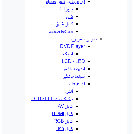
لوازم جانبی تلفن همراه
پاور بانک
قاب
کابل شارژ
محافظ صفحه
صوتی تصویری
DVD Player
اپتیک
LCD / LED
اندروید باکس
سینما خانگی
لوازم جانبی
آنتن
پاک کننده LCD / LED
کابل AV
کابل HDMI
کابل RGB
کابل usb