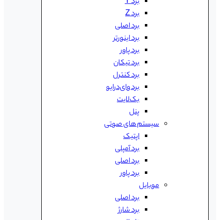
برد Y
برد Z
برد اصلی
برد اینورتر
برد پاور
برد تیکان
برد کنترل
برد وای‌درایو
بک‌لایت
پنل
سیستم های صوتی
اپتیک
برد آمپلی
برد اصلی
برد پاور
موبایل
برد اصلی
برد شارژ