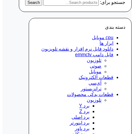
جستجو برای:
Search
دسته‌ بندی
cpu موبایل
ابزار ها
دانلود فایل نرم افزار و نقشه تلویزیون
فایل دامپ emmctv
تلوزیون
صوتی
موبایل
قطعات الکترونیک
آی‌سی
ترانزیستور
قطعات یدکی محصولات
تلوزیون
برد Y
برد Z
برد اصلی
برد اینورتر
برد پاور