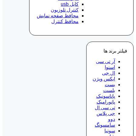
کابل usb
کنترل تلوزیون
محافظ صفحه نمایش
محافظ کنترل
فیلتر برند ها
آر تی سی
اسنوا
ال جی
ایکس ویژن
بست
بلست
پاناسونیک
پانورامیک
تی سی ال
جی پلاس
دوو
سامسونگ
سونیا