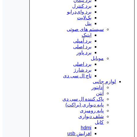
برد تیکان
برد کنترل
برد وای‌درایو
بک‌لایت
پنل
سیستم های صوتی
اپتیک
برد آمپلی
برد اصلی
برد پاور
موبایل
برد اصلی
برد شارژ
تاچ ال سی دی
لوازم جانبی
آداپتور
آنتن
پاک کننده ال سی دی
پایه دیواری (براکت)
پایه رومیزی
شلف دیواری
کابل
hdmi
افزایش usb