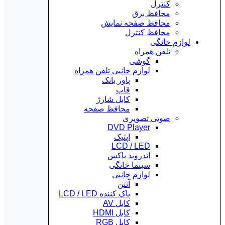
کنترل
محافظ برق
محافظ صفحه نمایش
محافظ کنترل
لوازم خانگی
تلفن همراه
گوشی
لوازم جانبی تلفن همراه
پاور بانک
قاب
کابل شارژ
محافظ صفحه
صوتی تصویری
DVD Player
اپتیک
LCD / LED
اندروید باکس
سینما خانگی
لوازم جانبی
آنتن
پاک کننده LCD / LED
کابل AV
کابل HDMI
کابل RGB