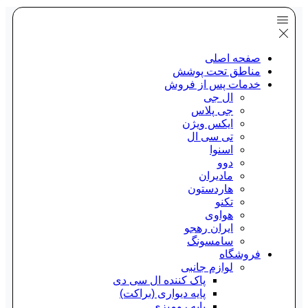
صفحه اصلی
مناطق تحت پوشش
خدمات پس از فروش
ال جی
جی پلاس
ایکس ویژن
تی سی ال
اسنوا
دوو
مادیران
هاردستون
تکنو
هواوی
ایران رهجو
سامسونگ
فروشگاه
لوازم جانبی
پاک کننده ال سی دی
پایه دیواری (براکت)
پایه رومیزی