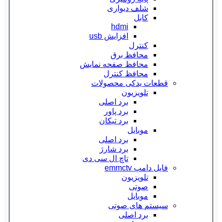
شلف دیواری
کابل
hdmi
افزایش usb
کنترل
محافظ برق
محافظ صفحه نمایش
محافظ کنترل
قطعات یدکی محصولات
تلویزیون
برد اصلی
برد پاور
برد تیکان
موبایل
برد اصلی
برد شارژ
تاچ ال سی دی
فایل دامپ emmctv
تلویزیون
صوتی
موبایل
سیستم های صوتی
برد اصلی